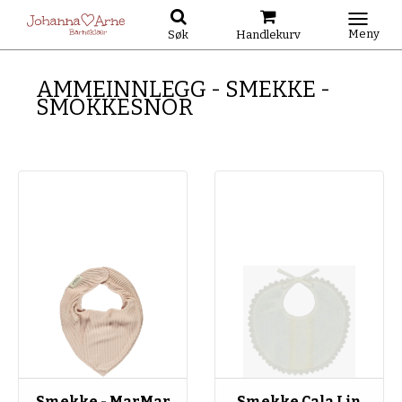
Meny
Søk
Handlekurv
AMMEINNLEGG - SMEKKE -
SMOKKESNOR
Smekke - MarMar
Smekke Cala Lin