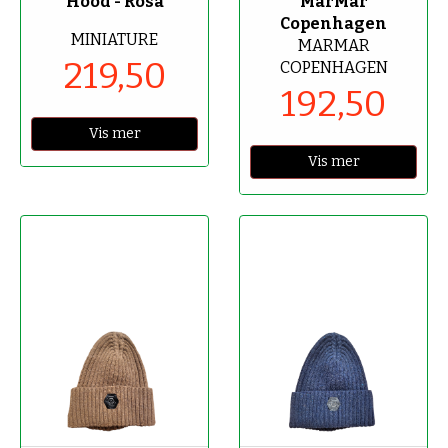
Hood - Rosa
MarMar
Copenhagen
MINIATURE
MARMAR
219,50
COPENHAGEN
192,50
Vis mer
Vis mer
-70%
-70%