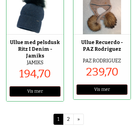
-70%
-70%
Ullue med pelsdusk
Ullue Recuerdo -
Ritz I Denim -
PAZ Rodriguez
Jamiks
PAZ RODRIGUEZ
JAMIKS
239,70
194,70
Vis mer
Vis mer
Neste
1
2
»