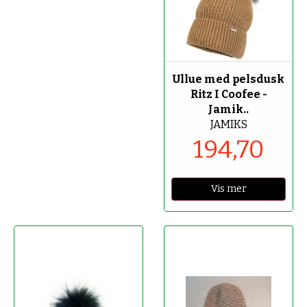
-70%
Ullue med pelsdusk
Ritz I Coofee -
Jamik..
JAMIKS
194,70
Vis mer