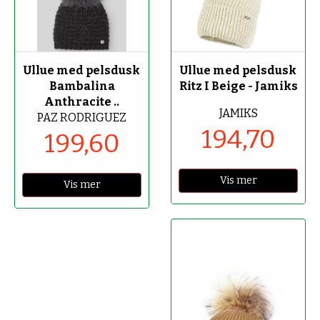
-60%
-70%
Ullue med pelsdusk
Ullue med pelsdusk
Bambalina
Ritz I Beige - Jamiks
Anthracite ..
JAMIKS
PAZ RODRIGUEZ
194,70
199,60
Vis mer
Vis mer