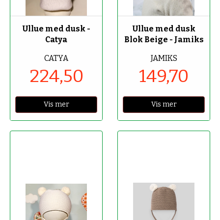
-50%
-70%
Ullue med dusk -
Ullue med dusk
Catya
Blok Beige - Jamiks
CATYA
JAMIKS
224,50
149,70
Vis mer
Vis mer