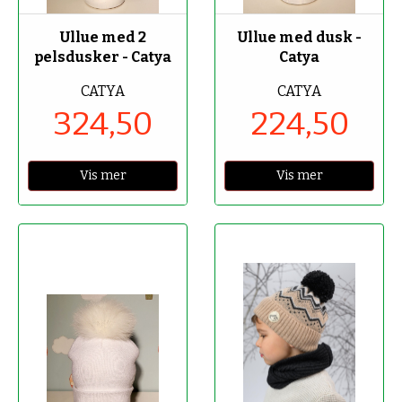
-50%
-50%
Ullue med 2
Ullue med dusk -
pelsdusker - Catya
Catya
CATYA
CATYA
324,50
224,50
Vis mer
Vis mer