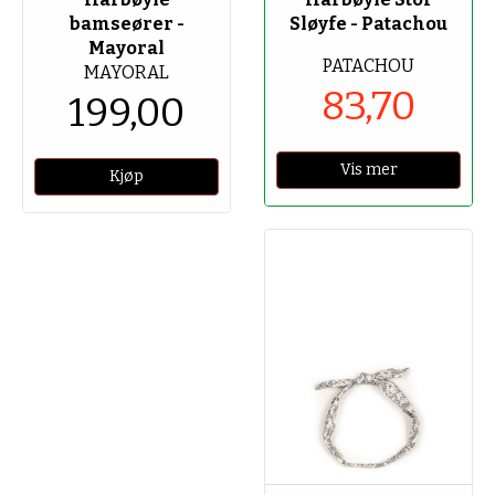
bamseører -
Sløyfe - Patachou
Mayoral
PATACHOU
MAYORAL
83,70
199,00
Vis mer