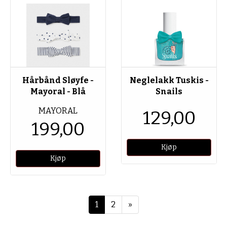
Hårbånd Sløyfe -
Neglelakk Tuskis -
Mayoral - Blå
Snails
MAYORAL
129,00
199,00
Neste
1
2
»