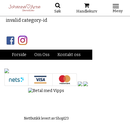
Meny
Søk
Handlekurv
invalid category-id
Forside
Om Oss
Kontakt oss
Nettbutikk levert av Shop123