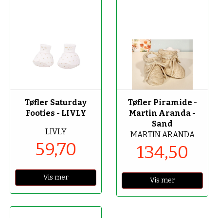
-70%
-50%
Tøfler Saturday
Tøfler Piramide -
Footies - LIVLY
Martin Aranda -
Sand
LIVLY
MARTIN ARANDA
59,70
134,50
Vis mer
Vis mer