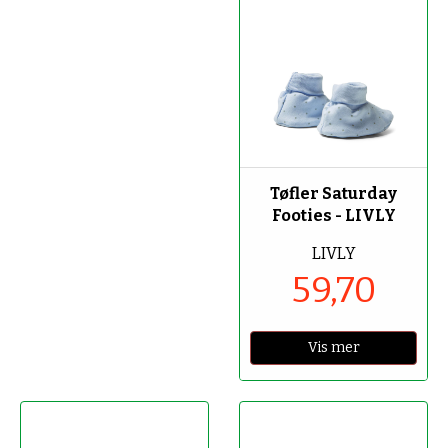
-70%
Tøfler Saturday
Footies - LIVLY
LIVLY
59,70
Vis mer