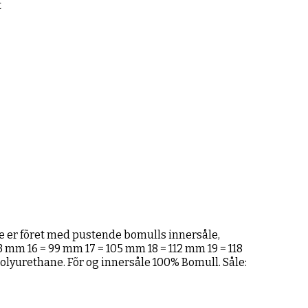
t
ene er fõret med pustende bomulls innersåle,
3 mm 16 = 99 mm 17 = 105 mm 18 = 112 mm 19 = 118
0% Polyurethane. Fõr og innersåle 100% Bomull. Såle: