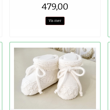
479,00
Vis mer
-50%