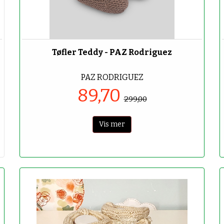
-70%
Tøfler Teddy - PAZ Rodriguez
PAZ RODRIGUEZ
89,70
299,00
Vis mer