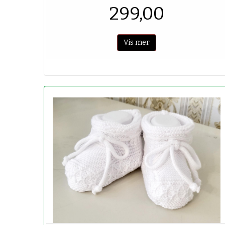
299,00
Vis mer
-50%