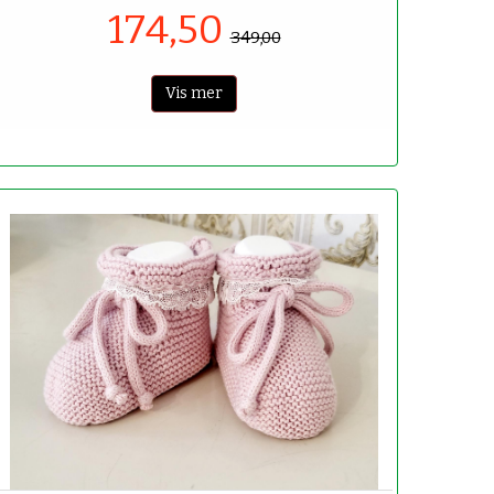
174,50
349,00
Vis mer
-50%