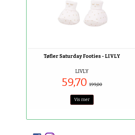
-70%
Tøfler Saturday Footies - LIVLY
LIVLY
59,70
199,00
Vis mer