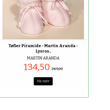
-50%
Tøfler Piramide - Martin Aranda -
Lysros..
MARTIN ARANDA
134,50
269,00
Vis mer