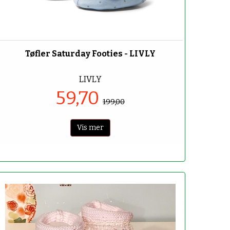
-70%
Tøfler Saturday Footies - LIVLY
LIVLY
59,70
199,00
Vis mer