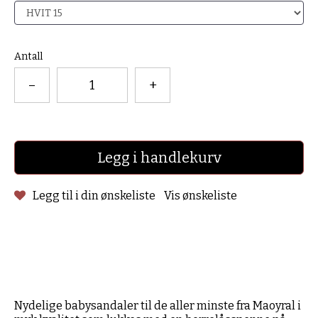
Antall
–
+
Legg i handlekurv
Legg til i din ønskeliste
Vis ønskeliste
Nydelige babysandaler til de aller minste fra Maoyral i