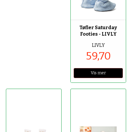
-70%
Tøfler Saturday
Footies - LIVLY
LIVLY
59,70
Vis mer