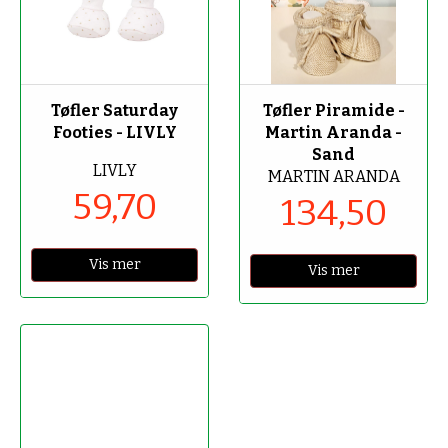
-70%
-50%
Tøfler Saturday
Tøfler Piramide -
Footies - LIVLY
Martin Aranda -
Sand
LIVLY
MARTIN ARANDA
59,70
134,50
Vis mer
Vis mer