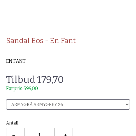
Sandal Eos - En Fant
EN FANT
Tilbud 179,70
Førpris 599,00
Antall
–
+