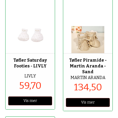
-70%
-50%
Tøfler Saturday
Tøfler Piramide -
Footies - LIVLY
Martin Aranda -
Sand
LIVLY
MARTIN ARANDA
59,70
134,50
Vis mer
Vis mer