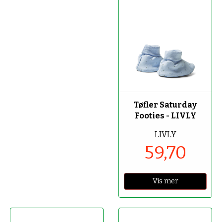
-70%
Tøfler Saturday
Footies - LIVLY
LIVLY
59,70
Vis mer