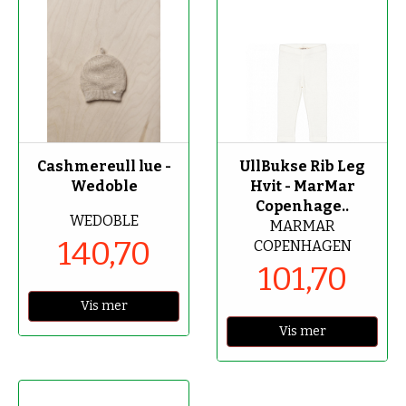
-70%
-70%
Cashmereull lue -
UllBukse Rib Leg
Wedoble
Hvit - MarMar
Copenhage..
WEDOBLE
MARMAR
140,70
COPENHAGEN
101,70
Vis mer
Vis mer