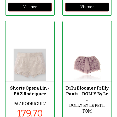
Vis mer
Vis mer
-70%
-70%
Shorts Opera Lin -
TuTu Bloomer Frilly
PAZ Rodriguez
Pants - DOLLY By Le
..
PAZ RODRIGUEZ
DOLLY BY LE PETIT
179,70
TOM