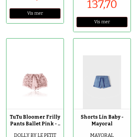
137,70
Vis mer
Vis mer
-70%
-70%
TuTu Bloomer Frilly
Shorts Lin Baby -
Pants Ballet Pink - ..
Mayoral
DOLLY BY LE PETIT
MAYORAL