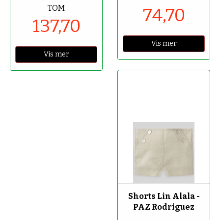
TOM
74,70
137,70
Vis mer
Vis mer
-70%
Shorts Lin Alala -
PAZ Rodriguez