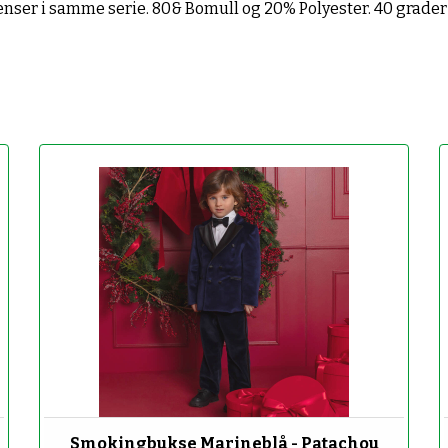
nser i samme serie. 80& Bomull og 20% Polyester. 40 grade
-70%
Smokingbukse Marineblå - Patachou