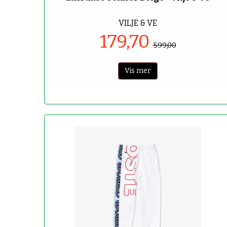
VILJE & VE
179,70
599,00
Vis mer