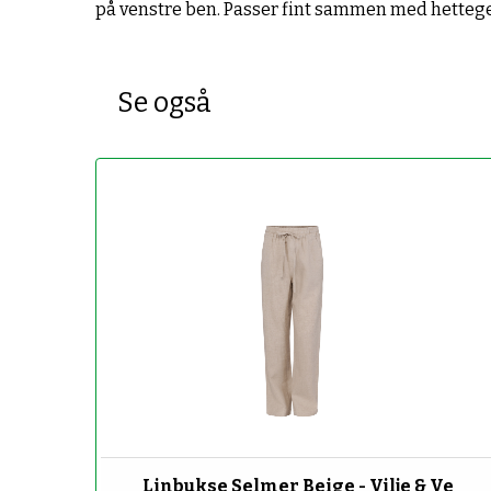
på venstre ben. Passer fint sammen med hettege
Se også
-70%
Linbukse Selmer Beige - Vilje & Ve