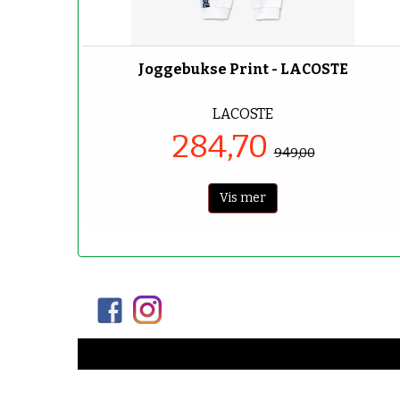
-70%
Joggebukse Print - LACOSTE
LACOSTE
284,70
949,00
Vis mer