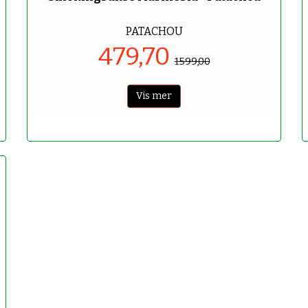
PATACHOU
479,70
1599,00
Vis mer