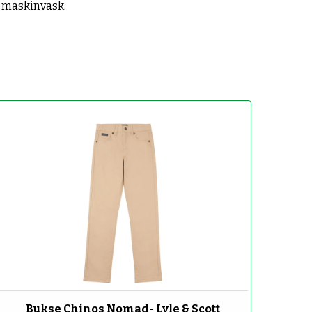
r maskinvask.
-70%
Bukse Chinos Nomad- Lyle & Scott