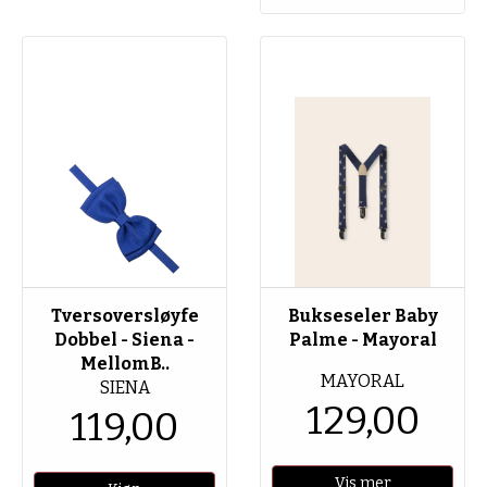
Tversoversløyfe
Bukseseler Baby
Dobbel - Siena -
Palme - Mayoral
MellomB..
MAYORAL
SIENA
129,00
119,00
Vis mer