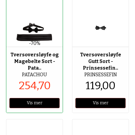
-70%
Tversoversløyfe og
Tversoversløyfe
Magebelte Sort -
Gutt Sort -
Pata..
Prinsessefin..
PATACHOU
PRINSESSEFIN
254,70
119,00
Vis mer
Vis mer