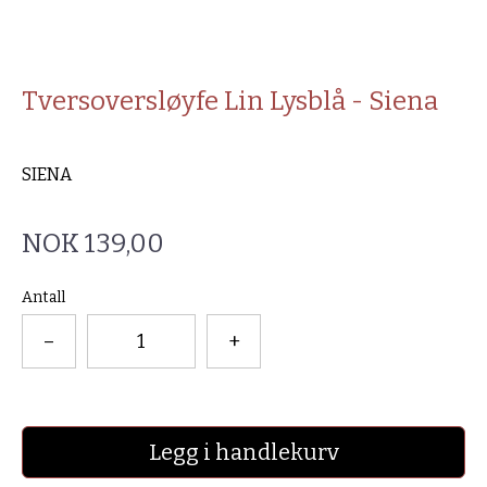
Tversoversløyfe Lin Lysblå - Siena
SIENA
NOK 139,00
Antall
–
+
Legg i handlekurv