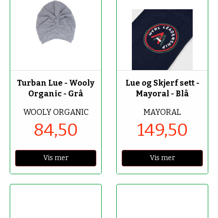
-50%
-50%
Turban Lue - Wooly
Lue og Skjerf sett -
Organic - Grå
Mayoral - Blå
WOOLY ORGANIC
MAYORAL
84,50
149,50
Vis mer
Vis mer