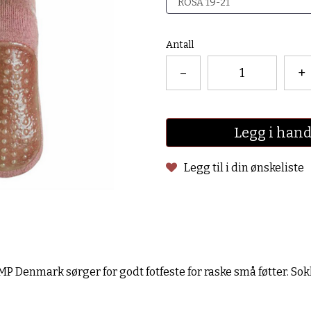
Antall
–
+
Legg i han
Legg til i din ønskeliste
MP Denmark sørger for godt fotfeste for raske små føtter. So