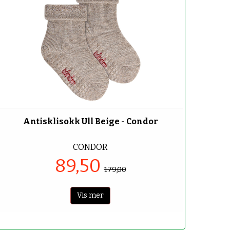
-50%
Antisklisokk Ull Beige - Condor
CONDOR
89,50
179,00
Vis mer