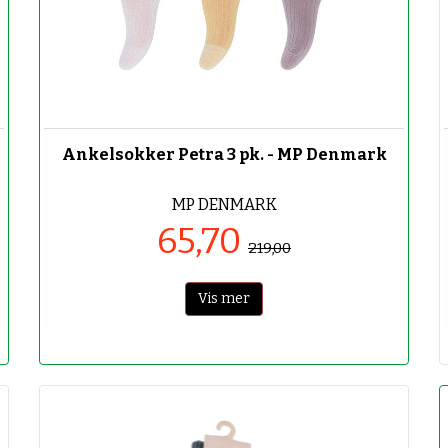
-70%
Ankelsokker Petra 3 pk. - MP Denmark
MP DENMARK
65,70
219,00
Vis mer