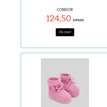
CONDOR
124,50
249,00
Vis mer