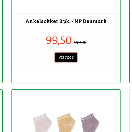
-50%
Ankelsokker 3 pk. - MP Denmark
99,50
199,00
Vis mer