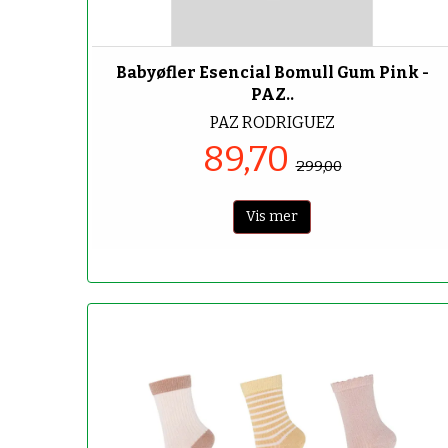
-70%
Babyøfler Esencial Bomull Gum Pink -
PAZ..
PAZ RODRIGUEZ
89,70
299,00
Vis mer