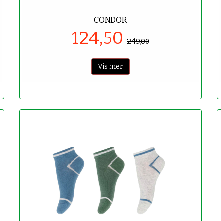
CONDOR
124,50
249,00
Vis mer