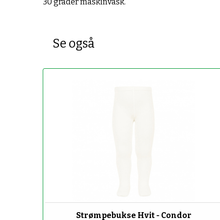
30 grader maskinvask.
Se også
-50%
Strømpebukse Hvit - Condor