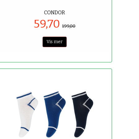
CONDOR
59,70
199,00
Vis mer