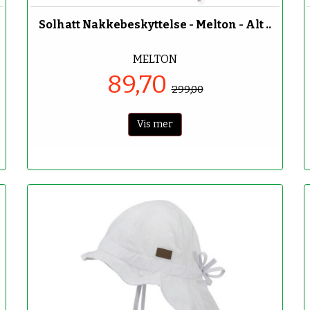
Solhatt Nakkebeskyttelse - Melton - Alt ..
MELTON
89,70
299,00
Vis mer