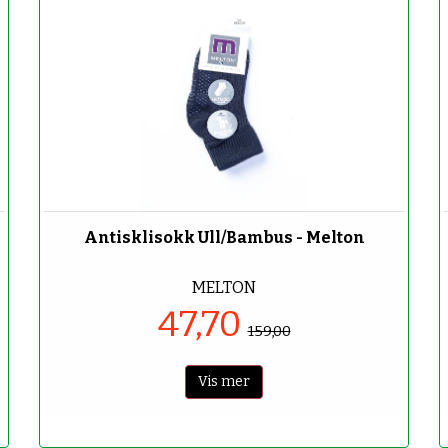
-70%
Antisklisokk Ull/Bambus - Melton
MELTON
47,70
159,00
Vis mer