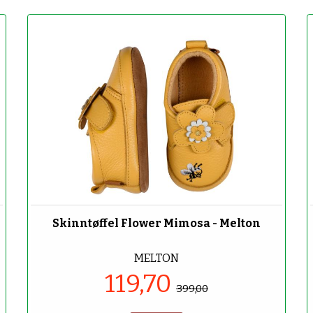
-70%
Skinntøffel Flower Mimosa - Melton
MELTON
119,70
399,00