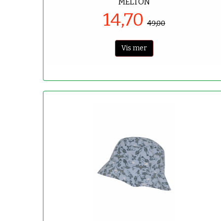
MELTON
14,70
49,00
Vis mer
-70%