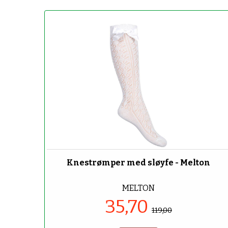
-70%
Knestrømper med sløyfe - Melton
MELTON
35,70
119,00