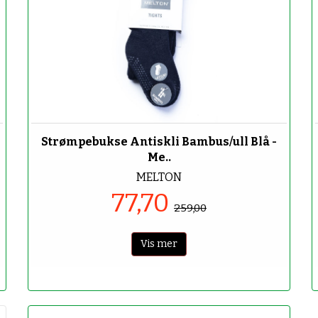
-70%
Strømpebukse Antiskli Bambus/ull Blå -
Me..
MELTON
77,70
259,00
Vis mer