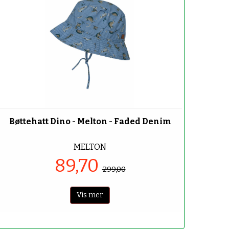
-70%
Bøttehatt Dino - Melton - Faded Denim
MELTON
89,70
299,00
Vis mer