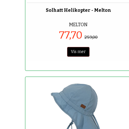
Solhatt Helikopter - Melton
MELTON
77,70
259,00
Vis mer