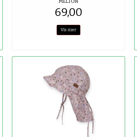
MELTON
69,00
Vis mer
-70%