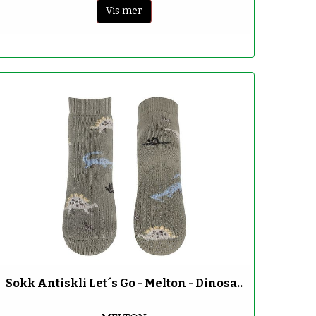
Vis mer
-70%
Sokk Antiskli Let´s Go - Melton - Dinosa..