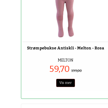
-70%
Strømpebukse Antiskli - Melton - Rosa
MELTON
59,70
199,00
Vis mer