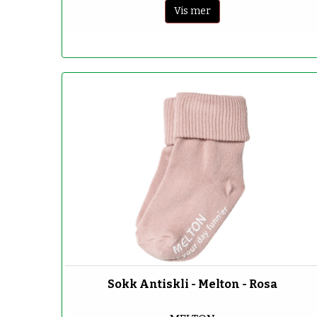
Vis mer
-70%
Sokk Antiskli - Melton - Rosa