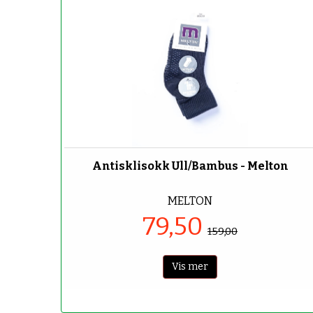
-50%
Antisklisokk Ull/Bambus - Melton
MELTON
79,50
159,00
Vis mer