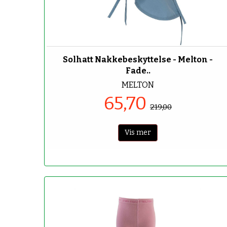
-70%
Solhatt Nakkebeskyttelse - Melton -
Fade..
MELTON
65,70
219,00
Vis mer