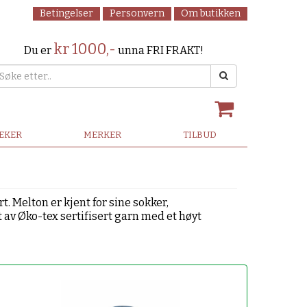
Betingelser
Personvern
Om butikken
kr 1000,-
Du er
unna FRI FRAKT!
LEKER
MERKER
TILBUD
t. Melton er kjent for sine sokker,
 av Øko-tex sertifisert garn med et høyt