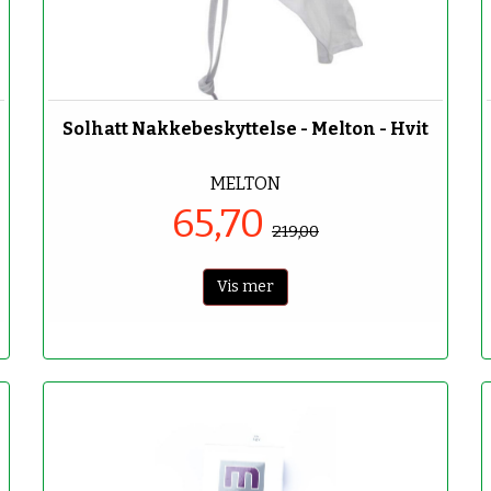
-70%
Solhatt Nakkebeskyttelse - Melton - Hvit
MELTON
65,70
219,00
Vis mer