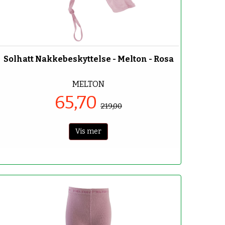
-70%
Solhatt Nakkebeskyttelse - Melton - Rosa
MELTON
65,70
219,00
Vis mer