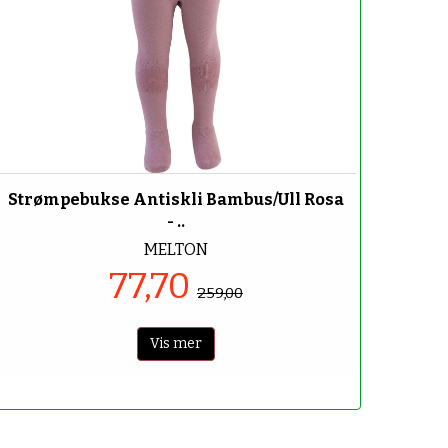
-70%
Strømpebukse Antiskli Bambus/Ull Rosa
- ..
MELTON
77,70
259,00
Vis mer