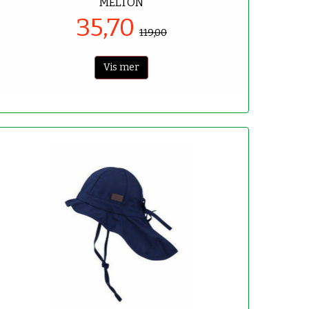
MELTON
35,70
119,00
Vis mer
-70%