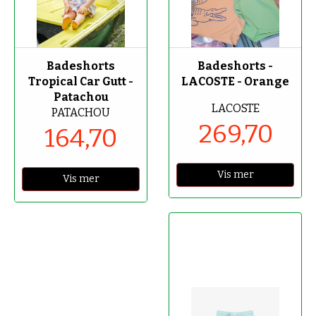
-70%
-70%
Badeshorts
Badeshorts -
Tropical Car Gutt -
LACOSTE - Orange
Patachou
LACOSTE
PATACHOU
269,70
164,70
Vis mer
Vis mer