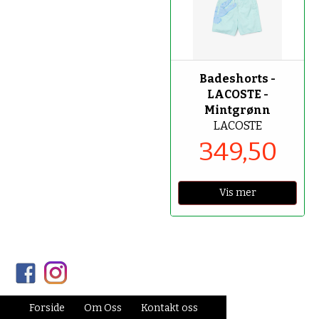
-50%
Badeshorts -
LACOSTE -
Mintgrønn
LACOSTE
349,50
Vis mer
Forside
Om Oss
Kontakt oss