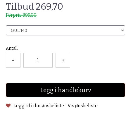
Tilbud 269,70
Førpris 899,00
Antall
–
+
Legg i handlekurv
Legg til i din ønskeliste
Vis ønskeliste