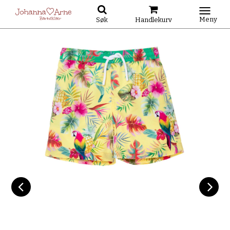
Meny
Søk
Handlekurv