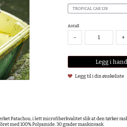
Antall
–
+
Legg i han
Legg til i din ønskeliste
et Patachou, i lett microfiberkvalitet slik at den tørker ras
 fõret med 100% Polyamide. 30 grader maskinvask.