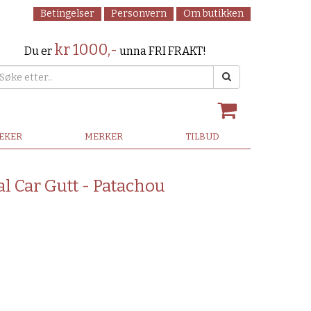
Betingelser
Personvern
Om butikken
kr 1000,-
Du er
unna FRI FRAKT!
LEKER
MERKER
TILBUD
l Car Gutt - Patachou