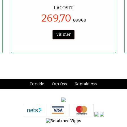
LACOSTE
269,70
899,00
Vis mer
Forside
Om Oss
Kontakt oss