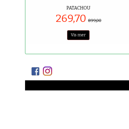
PATACHOU
269,70
899,00
Vis mer