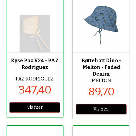
-40%
-70%
Kyse Paz V24 - PAZ
Bøttehatt Dino -
Rodriguez
Melton - Faded
Denim
PAZ RODRIGUEZ
MELTON
347,40
89,70
Vis mer
Vis mer