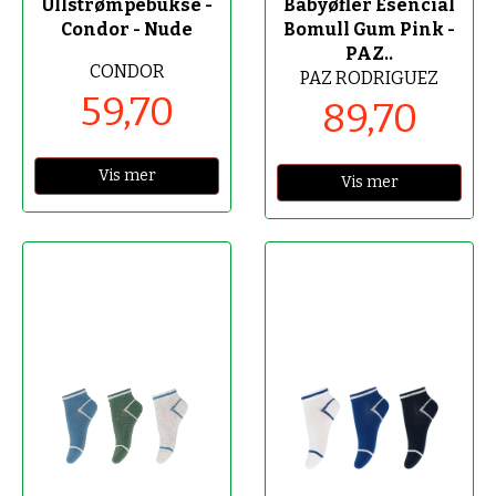
Ullstrømpebukse -
Babyøfler Esencial
Condor - Nude
Bomull Gum Pink -
PAZ..
CONDOR
PAZ RODRIGUEZ
59,70
89,70
Vis mer
Vis mer
-50%
-50%