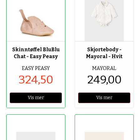
-50%
Skinntøffel BluBlu
Skjortebody -
Chat - Easy Peasy
Mayoral - Hvit
EASY PEASY
MAYORAL
324,50
249,00
Vis mer
Vis mer