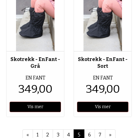
Skotrekk - EnFant -
Skotrekk - EnFant -
Grå
Sort
EN FANT
EN FANT
349,00
349,00
Vis mer
Vis mer
Forrige
Neste
«
1
2
3
4
5
6
7
»